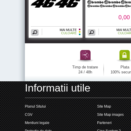
0,00 
MAI MULTE
MAI MUL
CULOARE
CULOA
Timp de tratare
Plata
24 / 48h
100% secur
Informatii utile
Planul Sitului
Site Map
CGV
Site Map images
Mentiuni legale
Parteneri
Protectie de date
Cine Suntem ?