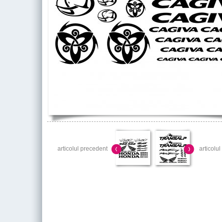
articolul precedent
articolu