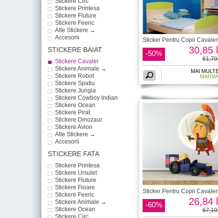
Stickere Circ
Stickere Printesa
Stickere Fluture
Stickere Feeric
Alte Stickere →
Accesorii
Sticker Pentru Copii Cavaler
30,85 l
STICKERE BAIAT
-50%
61,70 
Stickere Cavaler
Stickere Animale →
MAI MULT
Stickere Robot
MARIM
Stickere Spatiu
Stickere Jungla
Stickere Cowboy Indian
Stickere Ocean
Stickere Pirat
Stickere Dinozaur
Stickere Avion
Alte Stickere →
Accesorii
STICKERE FATA
Stickere Printesa
Stickere Ursulet
Stickere Fluture
Stickere Floare
Sticker Pentru Copii Cavaler
Stickere Feeric
26,84 l
Stickere Animale →
-60%
Stickere Ocean
67,10 
Stickere Circ