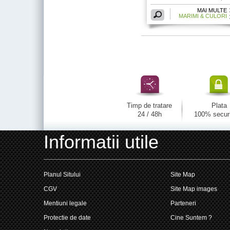
MAI MULTE
MARIMI & CULORI
Timp de tratare
Plata
24 / 48h
100% secur
Informatii utile
Planul Sitului
Site Map
CGV
Site Map images
Mentiuni legale
Parteneri
Protectie de date
Cine Suntem ?