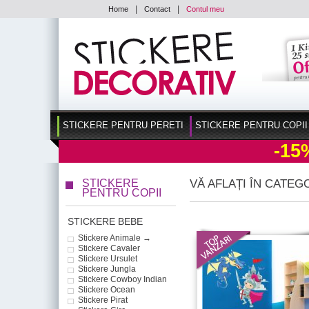
|
|
Home
Contact
Contul meu
STICKERE PENTRU PERETI
STICKERE PENTRU COPII
-15
STICKERE
VĂ AFLAȚI ÎN CATEG
PENTRU COPII
STICKERE BEBE
Stickere Animale →
Stickere Cavaler
Stickere Ursulet
Stickere Jungla
Stickere Cowboy Indian
Stickere Ocean
Stickere Pirat