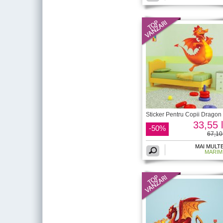
Sticker Pentru Copii Dragon
33,55 l
-50%
67,10 
MAI MULT
MARIM