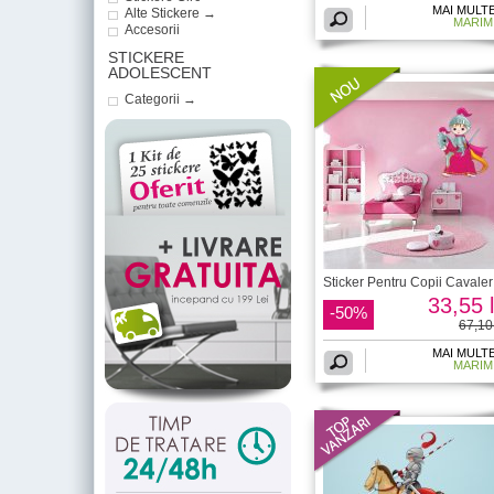
MAI MULT
Alte Stickere →
MARIM
Accesorii
STICKERE
ADOLESCENT
Categorii →
Sticker Pentru Copii Cavaler
33,55 l
-50%
67,10 
MAI MULT
MARIM