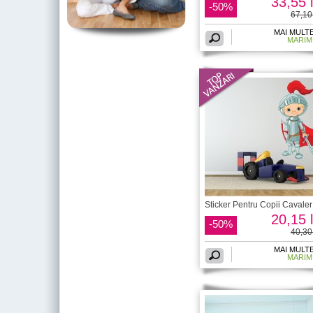
33,55 l
-50%
67,10 
MAI MULT
MARIM
Sticker Pentru Copii Cavaler
20,15 l
-50%
40,30 
MAI MULT
MARIM