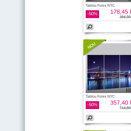
Tablou Forex NYC
178,45 l
-50%
356,90 
Tablou Forex NYC
357,40 l
-50%
714,80 