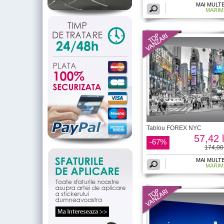
MAI MULT
MARIM
Tablou FOREX NYC
57,42 l
-67%
174,00 
MAI MULT
MARIM