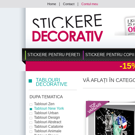
|
|
Home
Contact
Contul meu
STICKERE PENTRU PERETI
STICKERE PENTRU COPII
-15
TABLOURI
VĂ AFLAȚI ÎN CATEG
DECORATIVE
DUPA TEMATICA
Tablouri Zen
Tablouri New York
Tablouri Urban
Tablouri Design
Tablouri Abstract
Tablouri Calatorie
Tablouri Animale