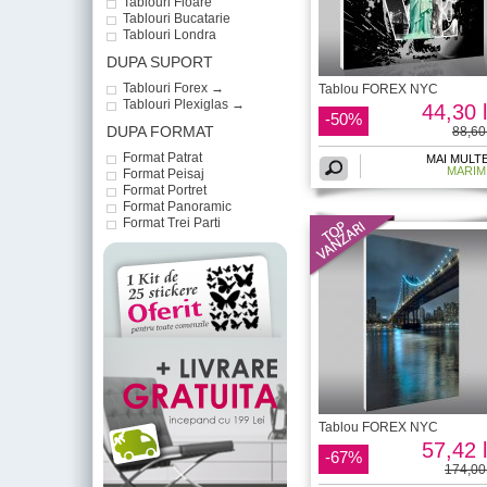
Tablouri Floare
Tablouri Bucatarie
Tablouri Londra
DUPA SUPORT
Tablouri Forex →
Tablou FOREX NYC
Tablouri Plexiglas →
44,30 l
-50%
DUPA FORMAT
88,60 
Format Patrat
MAI MULT
MARIM
Format Peisaj
Format Portret
Format Panoramic
Format Trei Parti
Tablou FOREX NYC
57,42 l
-67%
174,00 