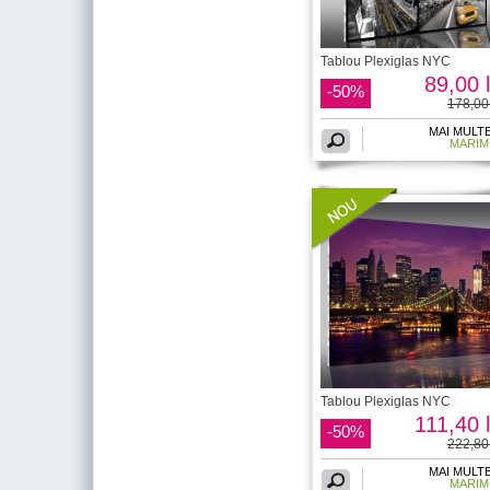
Tablou Plexiglas NYC
89,00 l
-50%
178,00 
MAI MULT
MARIM
Tablou Plexiglas NYC
111,40 l
-50%
222,80 
MAI MULT
MARIM