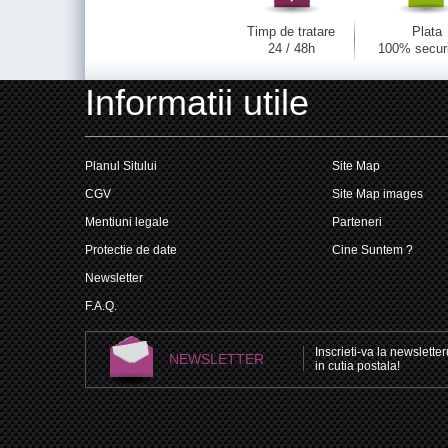
Timp de tratare
Plata
24 / 48h
100% secur
Informatii utile
Planul Sitului
Site Map
CGV
Site Map images
Mentiuni legale
Parteneri
Protectie de date
Cine Suntem ?
Newsletter
F.A.Q.
Inscrieti-va la newsletteru
NEWSLETTER
in cutia postala!