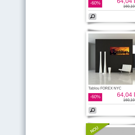
64,04 l
-60%
160,10 
Tablou FOREX NYC
64,04 l
-60%
160,10 