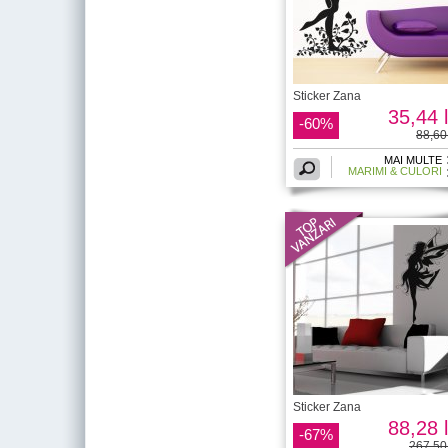
Sticker Zana
35,44 l
-60%
88,60 
MAI MULTE
MARIMI & CULORI
Sticker Zana
88,28 l
-67%
267,50 