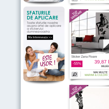
Sticker Zana Floare
39,87 l
-55%
88,60 
MAI MULTE
MARIMI & CULORI