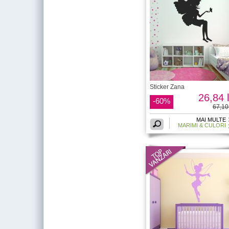
Sticker Zana
26,84 l
-60%
67,10 
MAI MULTE
MARIMI & CULORI