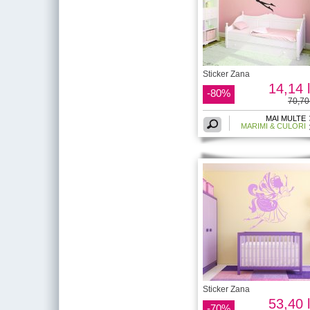
Sticker Zana
14,14 l
-80%
70,70 
MAI MULTE
MARIMI & CULORI
Sticker Zana
53,40 l
-70%