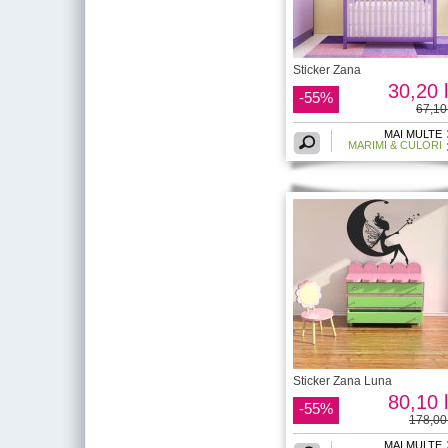
Sticker Zana
30,20 l
-55%
67,10 
MAI MULTE
MARIMI & CULORI
Sticker Zana Luna
80,10 l
-55%
178,00 
MAI MULTE