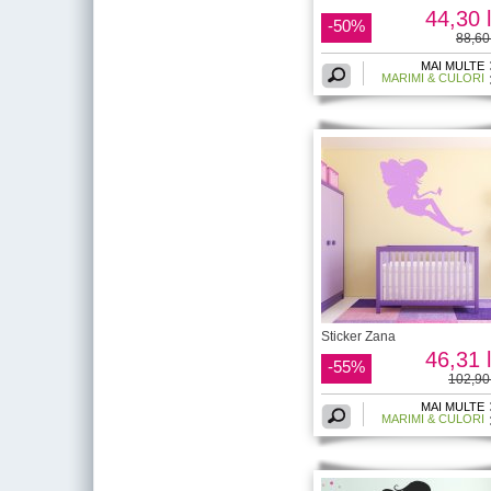
44,30 l
-50%
88,60 
MAI MULTE
MARIMI & CULORI
Sticker Zana
46,31 l
-55%
102,90 
MAI MULTE
MARIMI & CULORI