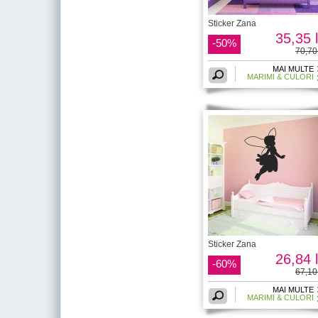
Sticker Zana
35,35 l
-50%
70,70 
MAI MULTE
MARIMI & CULORI
Sticker Zana
26,84 l
-60%
67,10 
MAI MULTE
MARIMI & CULORI