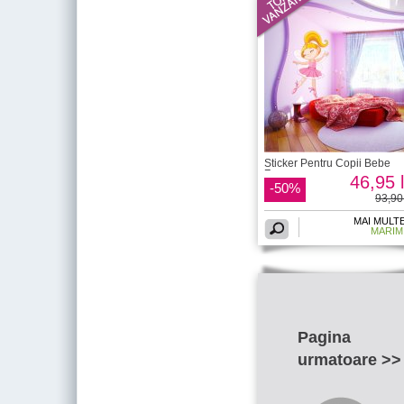
Sticker Pentru Copii Bebe
Zana
46,95 l
-50%
93,90 
MAI MULT
MARIM
Pagina
urmatoare >>