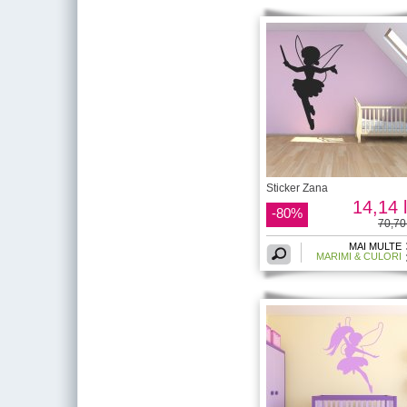
Sticker Zana
14,14 l
-80%
70,70 
MAI MULTE
MARIMI & CULORI