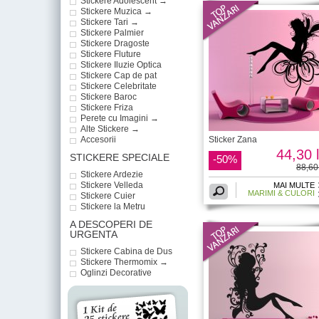
Stickere Adolescent →
Stickere Muzica →
Stickere Tari →
Stickere Palmier
Stickere Dragoste
Stickere Fluture
Stickere Iluzie Optica
Stickere Cap de pat
Stickere Celebritate
Stickere Baroc
Stickere Friza
Perete cu Imagini →
Alte Stickere →
Accesorii
Sticker Zana
44,30 l
STICKERE SPECIALE
-50%
88,60 
Stickere Ardezie
Stickere Velleda
MAI MULTE
MARIMI & CULORI
Stickere Cuier
Stickere la Metru
A DESCOPERI DE
URGENTA
Stickere Cabina de Dus
Stickere Thermomix →
Oglinzi Decorative