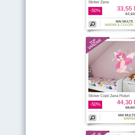
Sticker Zana
33,55 l
-50%
67,10 
MAI MULTE
MARIMI & CULORI
Sticker Copii Zana Fluturi
44,30 l
-50%
88,60 
MAI MULT
MARIM