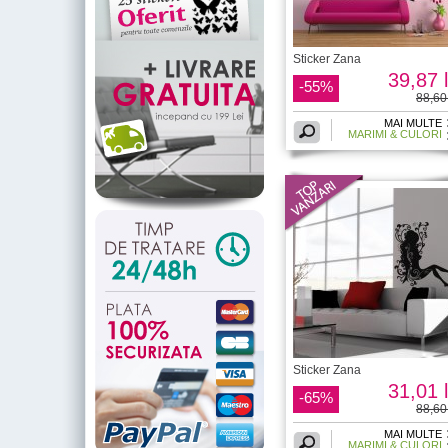
Sticker Zana
39,87 l
-55%
88,60 
MAI MULTE
MARIMI & CULORI
Sticker Zana
31,01 l
-65%
88,60 
MAI MULTE
MARIMI & CULORI