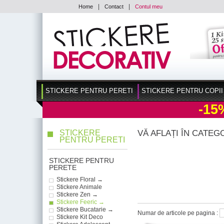
|
|
Home
Contact
Contul meu
STICKERE PENTRU PERETI
STICKERE PENTRU COPII
-15
STICKERE
VĂ AFLAȚI ÎN CATEG
PENTRU PERETI
STICKERE PENTRU
PERETE
Stickere Floral →
Stickere Animale
Stickere Zen →
Stickere Feeric →
Stickere Bucatarie →
Numar de articole pe pagina :
Stickere Kit Deco