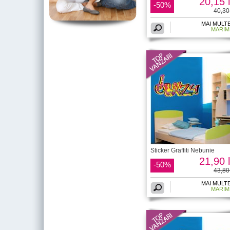
20,15 l
-50%
40,30 
MAI MULT
MARIM
Sticker Graffiti Nebunie
21,90 l
-50%
43,80 
MAI MULT
MARIM