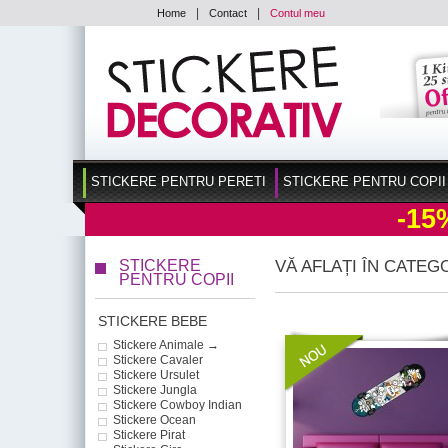
|
|
Home
Contact
Contul meu
STICKERE PENTRU PERETI
STICKERE PENTRU COPII
-15
STICKERE
VĂ AFLAȚI ÎN CATEG
PENTRU COPII
STICKERE BEBE
Stickere Animale →
Stickere Cavaler
Stickere Ursulet
Stickere Jungla
Stickere Cowboy Indian
Stickere Ocean
Stickere Pirat