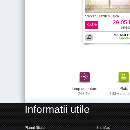
Sticker Graffiti Muzica
29,05 l
-50%
58,10 
MAI MULT
MARIM
Timp de tratare
Plata
24 / 48h
100% secur
Informatii utile
Planul Sitului
Site Map