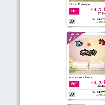
Sticker Freestyle
48,75 l
-50%
97,50 
MAI MULT
MARIM
kit 4 stickere Graffiti
49,20 l
-50%
98,40 
MAI MULT
MARIM