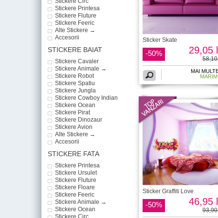
Stickere Circ
Stickere Printesa
Stickere Fluture
Stickere Feeric
Alte Stickere →
Accesorii
Sticker Skate
29,05 l
STICKERE BAIAT
-50%
58,10 
Stickere Cavaler
Stickere Animale →
MAI MULT
Stickere Robot
MARIM
Stickere Spatiu
Stickere Jungla
Stickere Cowboy Indian
Stickere Ocean
Stickere Pirat
Stickere Dinozaur
Stickere Avion
Alte Stickere →
Accesorii
STICKERE FATA
Stickere Printesa
Stickere Ursulet
Stickere Fluture
Stickere Floare
Sticker Graffiti Love
Stickere Feeric
46,95 l
Stickere Animale →
-50%
Stickere Ocean
93,90 
Stickere Circ