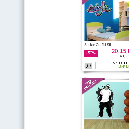
Sticker Graffiti Stil
20,15 l
-50%
40,30 
MAI MULT
MARIM