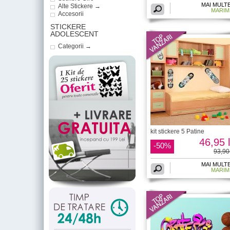
MAI MULT
Alte Stickere →
MARIM
Accesorii
STICKERE
ADOLESCENT
Categorii →
kit stickere 5 Patine
46,95 l
-50%
93,90 
MAI MULT
MARIM