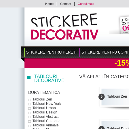
|
|
Home
Contact
Contul meu
STICKERE PENTRU PERETI
STICKERE PENTRU COPII
-15
TABLOURI
VĂ AFLAȚI ÎN CATEG
DECORATIVE
DUPA TEMATICA
Tablouri Zen
Tablouri Zen
Tablouri New York
Tablouri Urban
Tablouri Design
Tablouri Abstract
Tablouri Calatorie
Tablouri Animale
Tablouri Des