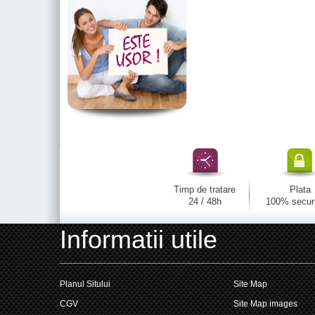
Timp de tratare
Plata
24 / 48h
100% secur
Informatii utile
Planul Sitului
Site Map
CGV
Site Map images