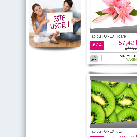
Tablou FOREX Floare
57,42 l
-67%
174,00 
MAI MULT
MARIM
Tablou FOREX Kiwi