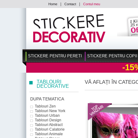
|
|
Home
Contact
Contul meu
STICKERE PENTRU PERETI
STICKERE PENTRU COPII
-15
TABLOURI
VĂ AFLAȚI ÎN CATEG
DECORATIVE
DUPA TEMATICA
Tablouri Zen
Tablouri New York
Tablouri Urban
Tablouri Design
Tablouri Abstract
Tablouri Calatorie
Tablouri Animale