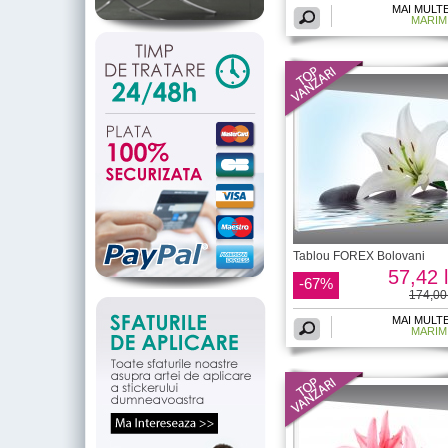
MAI MULT
MARIM
Tablou FOREX Bolovani
57,42 l
-67%
174,00 
MAI MULT
MARIM