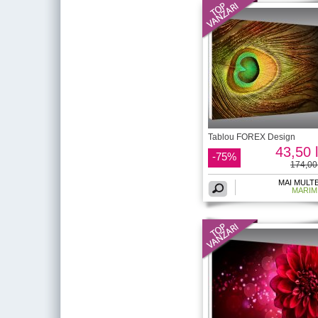
Tablou FOREX Design
43,50 l
-75%
174,00 
MAI MULT
MARIM