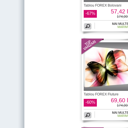
Tablou FOREX Bolovani
57,42 l
-67%
174,00 
MAI MULT
MARIM
Tablou FOREX Fluture
69,60 l
-60%
174,00 
MAI MULT
MARIM