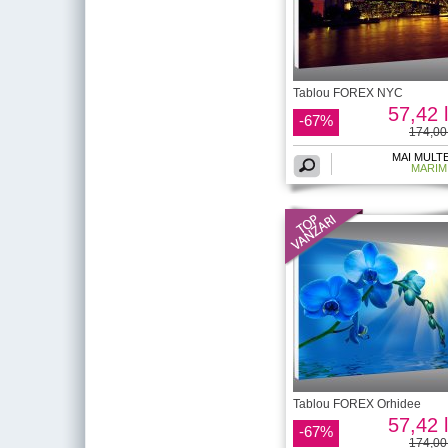
Tablou FOREX NYC
57,42 l
-67%
174,00 
MAI MULT
MARIM
Tablou FOREX Orhidee
57,42 l
-67%
174,00 