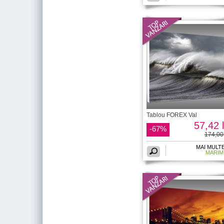
Tablou FOREX Val
57,42 l
-67%
174,00 
MAI MULT
MARIM