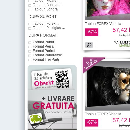
Tablouri Floare
Tablouri Bucatarie
Tablouri Londra
DUPA SUPORT
Tablouri Forex →
Tablou FOREX Venetia
Tablouri Plexiglas →
57,42 l
-67%
DUPA FORMAT
174,00 
Format Patrat
MAI MULT
MARIM
Format Peisaj
Format Portret
Format Panoramic
Format Trei Parti
Tablou FOREX Venetia
57,42 l
-67%
174,00 