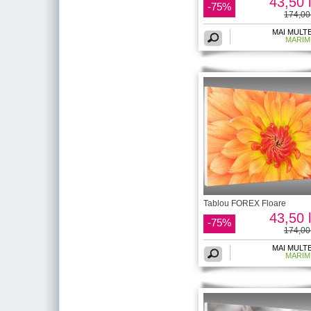
43,50 l
-75%
174,00 
MAI MULT
MARIM
Tablou FOREX Floare
43,50 l
-75%
174,00 
MAI MULT
MARIM