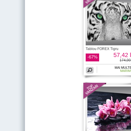
Tablou FOREX Tigru
57,42 l
-67%
174,00 
MAI MULT
MARIM