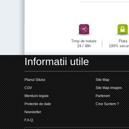
Timp de tratare
Plata
24 / 48h
100% secur
Informatii utile
Planul Sitului
Site Map
CGV
Site Map images
Mentiuni legale
Parteneri
Protectie de date
Cine Suntem ?
Newsletter
F.A.Q.