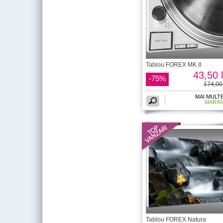
Tablou FOREX MK II
43,50 l
-75%
174,00 
MAI MULT
MARIM
Tablou FOREX Natura