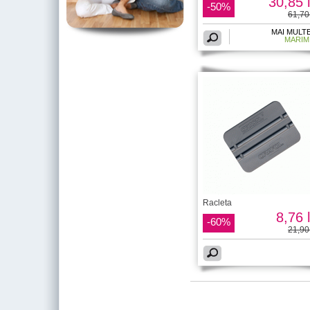
30,85 l
-50%
61,70 
MAI MULT
MARIM
Racleta
8,76 l
-60%
21,90 