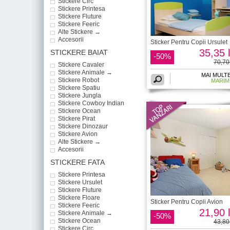
Stickere Circ
Stickere Printesa
Stickere Fluture
Stickere Feeric
Alte Stickere →
Accesorii
Sticker Pentru Copii Ursulet
35,35 l
STICKERE BAIAT
-50%
70,70 
Stickere Cavaler
Stickere Animale →
MAI MULT
Stickere Robot
MARIM
Stickere Spatiu
Stickere Jungla
Stickere Cowboy Indian
Stickere Ocean
Stickere Pirat
Stickere Dinozaur
Stickere Avion
Alte Stickere →
Accesorii
STICKERE FATA
Stickere Printesa
Stickere Ursulet
Stickere Fluture
Stickere Floare
Sticker Pentru Copii Avion
Stickere Feeric
21,90 l
Stickere Animale →
-50%
Stickere Ocean
43,80 
Stickere Circ