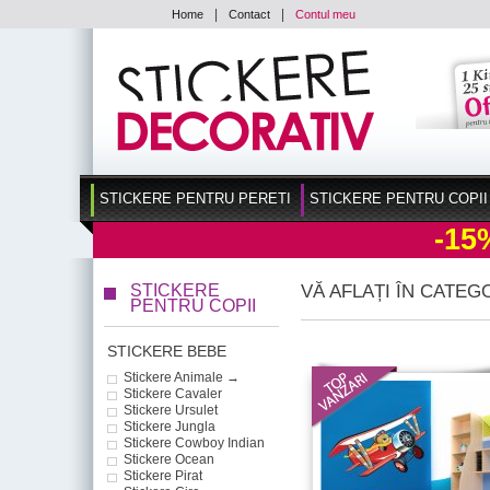
|
|
Home
Contact
Contul meu
STICKERE PENTRU PERETI
STICKERE PENTRU COPII
-15
STICKERE
VĂ AFLAȚI ÎN CATEG
PENTRU COPII
STICKERE BEBE
Stickere Animale →
Stickere Cavaler
Stickere Ursulet
Stickere Jungla
Stickere Cowboy Indian
Stickere Ocean
Stickere Pirat