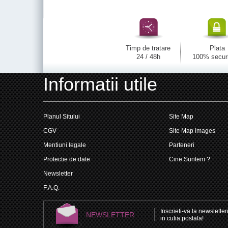
Timp de tratare
Plata
24 / 48h
100% secur
Informatii utile
Planul Sitului
Site Map
CGV
Site Map images
Mentiuni legale
Parteneri
Protectie de date
Cine Suntem ?
Newsletter
F.A.Q.
Inscrieti-va la newsletteru
NEWSLETTER
in cutia postala!