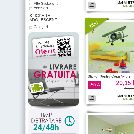
MAI MULT
Alte Stickere →
MARIM
Accesorii
STICKERE
ADOLESCENT
Categorii →
Sticker Pentru Copii Avion
20,15 l
-50%
40,30 
MAI MULT
MARIM