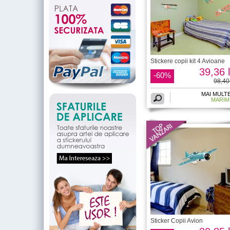
Stickere copii kit 4 Avioane
39,36 l
-60%
98,40 
MAI MULT
MARIM
Sticker Copii Avion