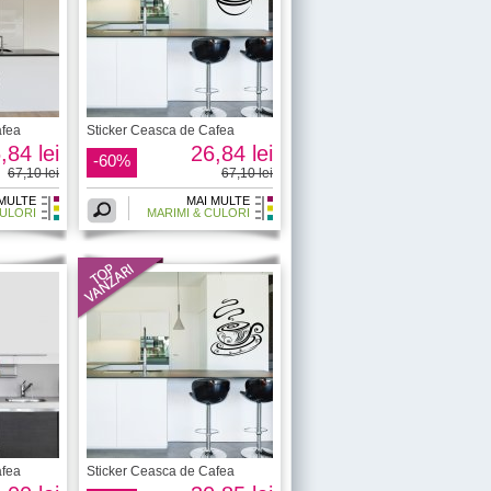
afea
Sticker Ceasca de Cafea
,84 lei
26,84 lei
-60%
67,10 lei
67,10 lei
 MULTE
MAI MULTE
CULORI
MARIMI & CULORI
afea
Sticker Ceasca de Cafea