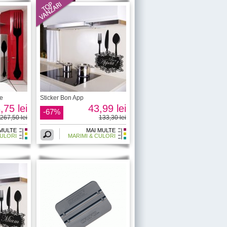
ie
Sticker Bon App
,75 lei
43,99 lei
-67%
267,50 lei
133,30 lei
 MULTE
MAI MULTE
CULORI
MARIMI & CULORI