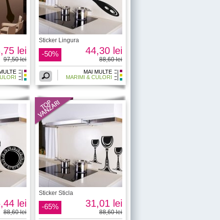
Sticker Lingura
,75 lei
44,30 lei
-50%
97,50 lei
88,60 lei
 MULTE
MAI MULTE
CULORI
MARIMI & CULORI
Sticker Sticla
,44 lei
31,01 lei
-65%
88,60 lei
88,60 lei