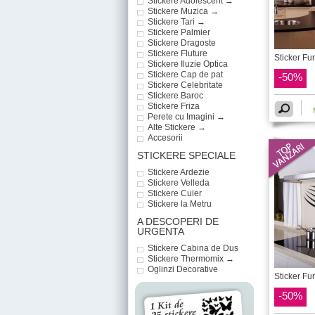
Stickere Adolescent →
Stickere Muzica →
Stickere Tari →
Stickere Palmier
Stickere Dragoste
Stickere Fluture
Sticker Fur
Stickere Iluzie Optica
Stickere Cap de pat
-50%
Stickere Celebritate
Stickere Baroc
Stickere Friza
Perete cu Imagini →
Alte Stickere →
Accesorii
STICKERE SPECIALE
Stickere Ardezie
Stickere Velleda
Stickere Cuier
Stickere la Metru
A DESCOPERI DE
URGENTA
Stickere Cabina de Dus
Stickere Thermomix →
Oglinzi Decorative
Sticker Fur
-50%