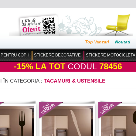
Top Vanzari
Noutati
 PENTRU COPII
STICKERE DECORATIVE
STICKERE MOTOCICLETA
-15%
LA TOT
CODUL
78456
I ÎN CATEGORIA :
TACAMURI & USTENSILE