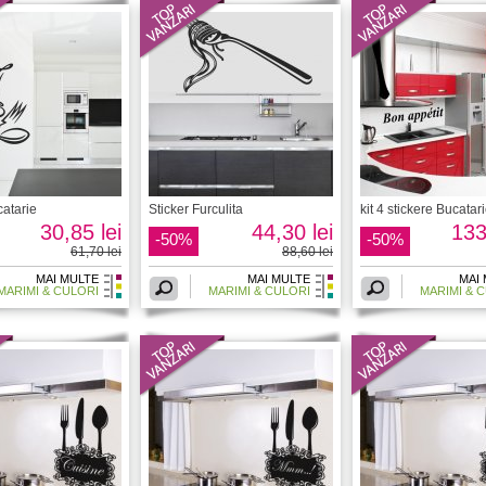
catarie
Sticker Furculita
kit 4 stickere Bucatar
30,85 lei
44,30 lei
133
-50%
-50%
61,70 lei
88,60 lei
MAI MULTE
MAI MULTE
MAI
MARIMI & CULORI
MARIMI & CULORI
MARIMI & 