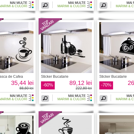
MAI MULTE
MAI MULTE
MAI
MARIMI & CULORI
MARIMI & CULORI
MARIMI & 
easca de Cafea
Sticker Bucatarie
Sticker Bucatarie
35,44 lei
89,12 lei
26
-60%
-70%
88,60 lei
222,80 lei
MAI MULTE
MAI MULTE
MAI
MARIMI & CULORI
MARIMI & CULORI
MARIMI & 