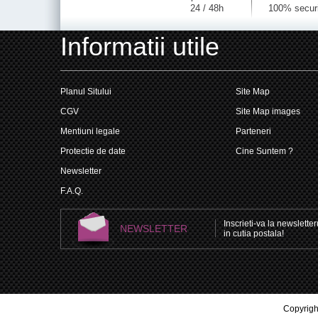
24 / 48h
100% secur
Informatii utile
Planul Sitului
Site Map
CGV
Site Map images
Mentiuni legale
Parteneri
Protectie de date
Cine Suntem ?
Newsletter
F.A.Q.
Inscrieti-va la newsletteru
NEWSLETTER
in cutia postala!
Copyright