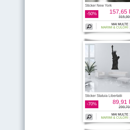
Sticker New York
157,65 l
-50%
315,30 
MAI MULTE
MARIMI & CULORI
Sticker Statuia Libertatii
89,91 l
-70%
299,70 
MAI MULTE
MARIMI & CULORI