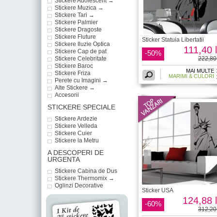
Stickere Adolescent →
Stickere Muzica →
Stickere Tari →
Stickere Palmier
Stickere Dragoste
Stickere Fluture
Sticker Statuia Libertatii
Stickere Iluzie Optica
111,40 l
Stickere Cap de pat
-50%
Stickere Celebritate
222,80 
Stickere Baroc
MAI MULTE
Stickere Friza
MARIMI & CULORI
Perete cu Imagini →
Alte Stickere →
Accesorii
STICKERE SPECIALE
Stickere Ardezie
Stickere Velleda
Stickere Cuier
Stickere la Metru
A DESCOPERI DE
URGENTA
Stickere Cabina de Dus
Stickere Thermomix →
Oglinzi Decorative
Sticker USA
124,88 l
-60%
312,20 