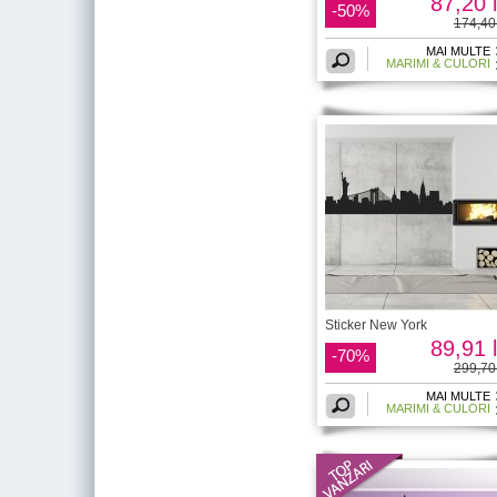
87,20 l
-50%
174,40 
MAI MULTE
MARIMI & CULORI
Sticker New York
89,91 l
-70%
299,70 
MAI MULTE
MARIMI & CULORI