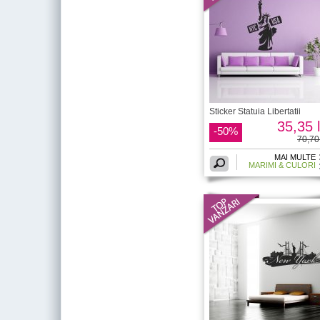
Sticker Statuia Libertatii
35,35 l
-50%
70,70 
MAI MULTE
MARIMI & CULORI