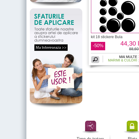
kit 18 stickere Bula
44,30 l
-50%
88,60 
MAI MULTE
MARIMI & CULORI
Timp de tratare
Plata