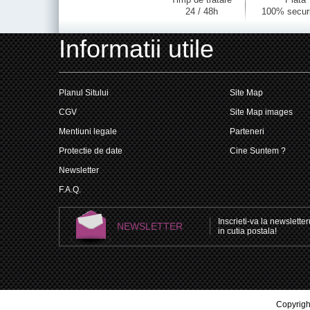
24 / 48h
100% secur
Informatii utile
Planul Sitului
Site Map
CGV
Site Map images
Mentiuni legale
Parteneri
Protectie de date
Cine Suntem ?
Newsletter
F.A.Q.
Inscrieti-va la newsletteru
NEWSLETTER
in cutia postala!
Copyright