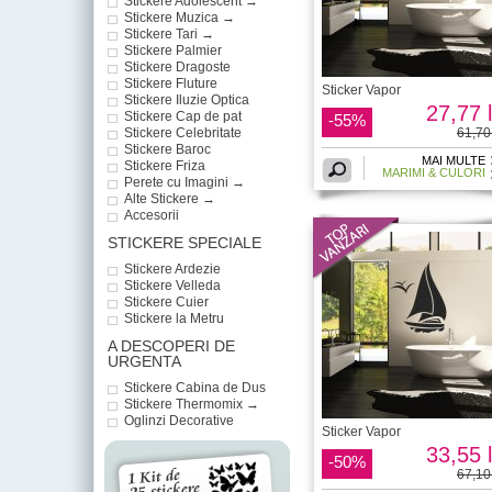
Stickere Adolescent →
Stickere Muzica →
Stickere Tari →
Stickere Palmier
Stickere Dragoste
Stickere Fluture
Sticker Vapor
Stickere Iluzie Optica
27,77 l
Stickere Cap de pat
-55%
Stickere Celebritate
61,70 
Stickere Baroc
MAI MULTE
Stickere Friza
MARIMI & CULORI
Perete cu Imagini →
Alte Stickere →
Accesorii
STICKERE SPECIALE
Stickere Ardezie
Stickere Velleda
Stickere Cuier
Stickere la Metru
A DESCOPERI DE
URGENTA
Stickere Cabina de Dus
Stickere Thermomix →
Oglinzi Decorative
Sticker Vapor
33,55 l
-50%
67,10 