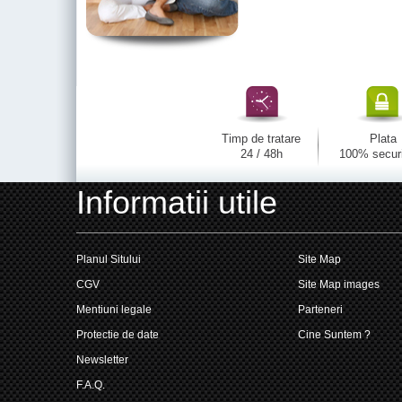
Timp de tratare
Plata
24 / 48h
100% secur
Informatii utile
Planul Sitului
Site Map
CGV
Site Map images
Mentiuni legale
Parteneri
Protectie de date
Cine Suntem ?
Newsletter
F.A.Q.