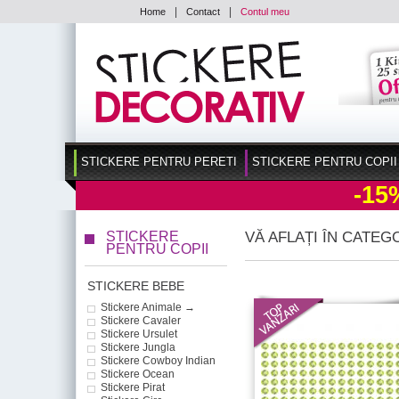
|
|
Home
Contact
Contul meu
STICKERE PENTRU PERETI
STICKERE PENTRU COPII
-15
STICKERE
VĂ AFLAȚI ÎN CATEG
PENTRU COPII
STICKERE BEBE
Stickere Animale →
Stickere Cavaler
Stickere Ursulet
Stickere Jungla
Stickere Cowboy Indian
Stickere Ocean
Stickere Pirat