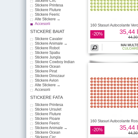
Stickere Circ
Stickere Printesa
Stickere Fluture
Stickere Feeric
Alte Stickere →
Accesorii
160 Stasuri Autocolante Ver
35,44 l
STICKERE BAIAT
-20%
44,30 
Stickere Cavaler
Stickere Animale →
MAI MULT
Stickere Robot
CULOAR
Stickere Spatiu
Stickere Jungla
Stickere Cowboy Indian
Stickere Ocean
Stickere Pirat
Stickere Dinozaur
Stickere Avion
Alte Stickere →
Accesorii
STICKERE FATA
Stickere Printesa
Stickere Ursulet
Stickere Fluture
Stickere Floare
160 Stasuri Autocolante Ro
Stickere Feeric
35,44 l
Stickere Animale →
-20%
Stickere Ocean
44,30 
Stickere Circ