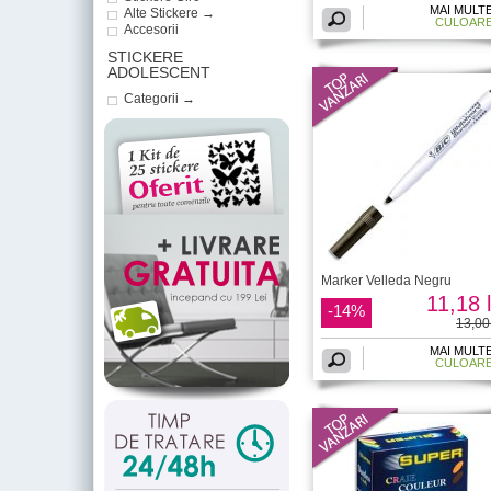
MAI MULT
Alte Stickere →
CULOAR
Accesorii
STICKERE
ADOLESCENT
Categorii →
Marker Velleda Negru
11,18 l
-14%
13,00 
MAI MULT
CULOAR