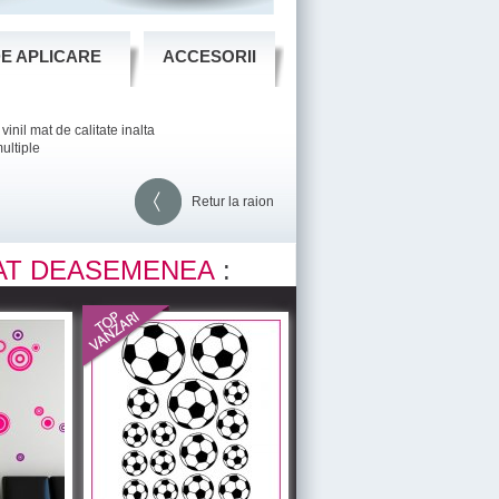
DE APLICARE
ACCESORII
vinil mat de calitate inalta
ultiple
Retur la raion
AT DEASEMENEA
: