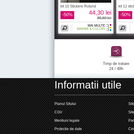
kit 10 Stickere Rotund
kit 12 st
44,30 lei
-50%
-50%
88,60 lei
MAI MULTE
MARIMI & CULORI
Timp de tratare
24 / 48h
Informatii utile
Planul Sitului
Sit
CGV
Sit
Mentiuni legale
Par
Protectie de date
Cin