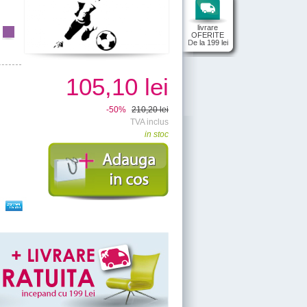
livrare
OFERITE
De la 199 lei
105,10 lei
-50%
210,20 lei
TVA inclus
in stoc