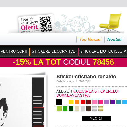
Top Vanzari
Noutati
 PENTRU COPII
STICKERE DECORATIVE
STICKERE MOTOCICLETA
-15%
LA TOT
CODUL
78456
Sticker cristiano ronaldo
Referinta articol : T-MK812
ALEGETI
CULOAREA STICKERULUI
DUMNEAVOASTRA
NEGRU