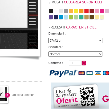
SIMULATI
CULOAREA SUPORTULUI
PRECIZAȚI
CARACTERISTICILE
Dimensiuni :
Orientare :
Cantitate :
articolul urmator