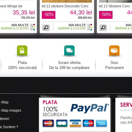
ickere Minge de
kit 12 stickere Decorativ Cerc
kit 13 Stickere Cerc
35,35 lei
44,30 lei
44
-50%
-50%
70,70 lei
88,60 lei
MAI MULTE
MAI MULTE
MAI
MARIMI & CULORI
MARIMI & CULORI
MARIMI & 
Plata
livrare oferita
Stoc
100% securizată
De la 199 lei cumpărare
Permanent
e Map
e Map images
teneri
e Suntem ?