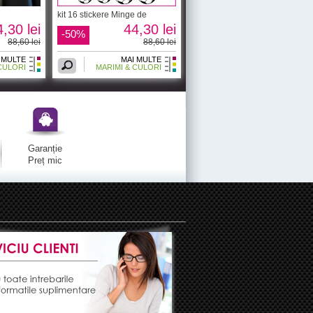
kit 16 stickere Minge de
,30 lei
44,30 lei
-50%
88,60 lei
88,60 lei
 MULTE
MAI MULTE
CULORI
MARIMI & CULORI
Garanție
Preț mic