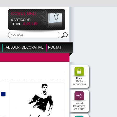
COSUL MEU
0 ARTICOL/E
0,00 LEI
TOTAL :
TABLOURI DECORATIVE
NOUTATI
|
Plata
100%
securizată
Timp de
tratament
24 / 48h