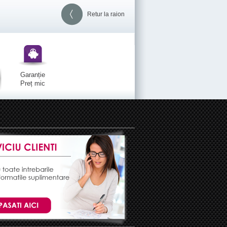
Retur la raion
Garanție
Preț mic