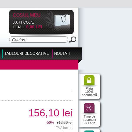
COSUL MEU
0 ARTICOL/E
0,00 LEI
TOTAL :
TABLOURI DECORATIVE
NOUTATI
Plata
100%
|
securizată
156,10 lei
Timp de
tratament
-50%
312,20 lei
24 / 48h
TVA inclus