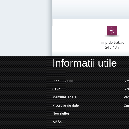
Timp de tratare
24 / 48h
Informatii utile
Planul Sitului
Sit
CGV
Sit
Mentiuni legale
Par
Protectie de date
Cin
Newsletter
F.A.Q.