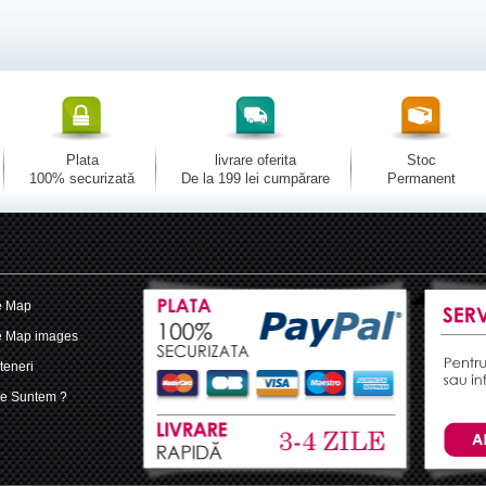
Plata
livrare oferita
Stoc
100% securizată
De la 199 lei cumpărare
Permanent
e Map
e Map images
teneri
e Suntem ?