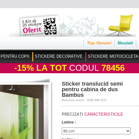
Top Vanzari
Noutati
 PENTRU COPII
STICKERE DECORATIVE
STICKERE MOTOCICLETA
-15%
LA TOT
CODUL
78456
Sticker translucid semi
pentru cabina de dus
Bambus
Referinta articol : SDB-IMP-025
PRECIZAȚI
CARACTERISTICILE
Latime :