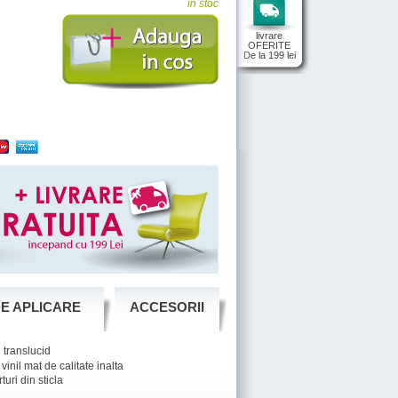
in stoc
livrare
OFERITE
De la 199 lei
DE APLICARE
ACCESORII
 translucid
vinil mat de calitate inalta
uri din sticla