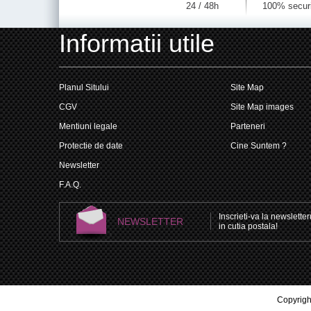
24 / 48h
100% secur
Informatii utile
Planul Sitului
Site Map
CGV
Site Map images
Mentiuni legale
Parteneri
Protectie de date
Cine Suntem ?
Newsletter
F.A.Q.
Inscrieti-va la newsletteru
NEWSLETTER
in cutia postala!
Copyright